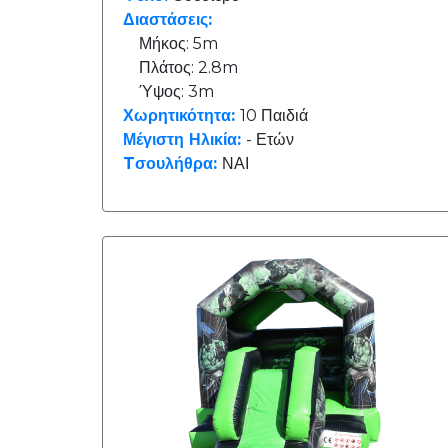
Χωρητικότητα
Διαστάσεις:
(Μέγιστη):
Μήκος: 5m
5
Πλάτος: 2.8m
παιδιά
Ύψος: 3m
Χωρητικότητα:
10 Παιδιά
Μέγιστη Ηλικία:
- Ετών
6
Tσουλήθρα:
ΝΑΙ
παιδιά
8
παιδιά
10
παιδιά
12
παιδιά