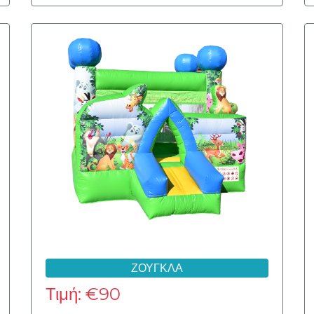
ΖΟΥΓΚΛΑ
Τιμή: €90