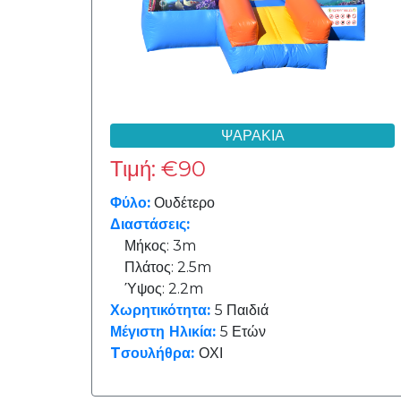
4.2m
4.5m
ΨΑΡΑΚΙΑ
5m
Τιμή: €90
Φύλο:
Ουδέτερο
6m
Διαστάσεις:
Μήκος: 3m
Πλάτος: 2.5m
Ύψος: 2.2m
7m
Χωρητικότητα:
5 Παιδιά
Ύψος:
Μέγιστη Ηλικία:
5 Ετών
Tσουλήθρα:
ΟΧΙ
2.2m