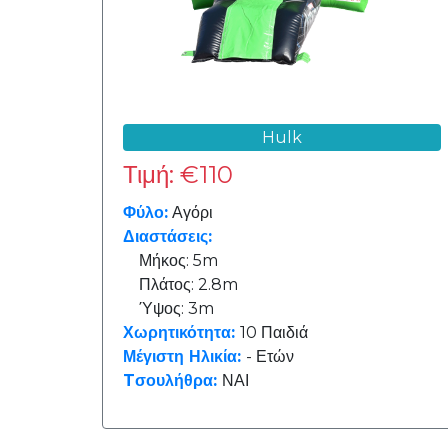
15
παιδιά
20
παιδιά
Hulk
Τιμή: €110
25
παιδιά
Φύλο:
Αγόρι
Διαστάσεις:
30
Μήκος: 5m
παιδιά
Πλάτος: 2.8m
Ύψος: 3m
Χωρητικότητα:
10 Παιδιά
Τσουλήθρα:
Μέγιστη Ηλικία:
- Ετών
Tσουλήθρα:
ΝΑΙ
ΝΑΙ