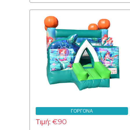
5m
6m
9m
13m
ΓΟΡΓΟΝΑ
15m
Τιμή: €90
Πλάτος: