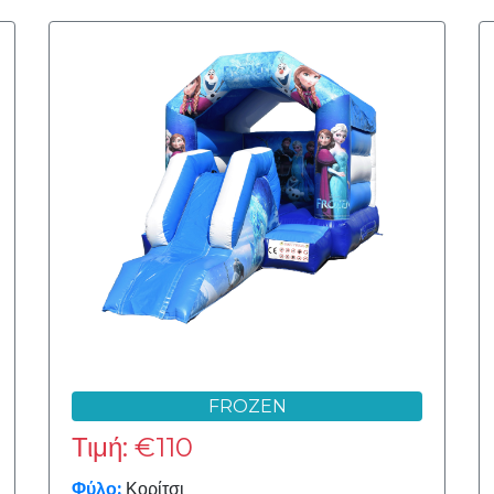
FROZEN
Τιμή: €110
Φύλο:
Κορίτσι