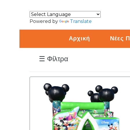
Φίλτρα
Powered by
Translate
Φύλο:
Αρχική
Νέες 
Αγόρι
☰ Φίλτρα
Κορίτσι
Ουδέτερο
Τιμή:
90
€
200