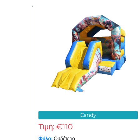
2.5m
3m
4m
5m
Candy
6m
Τιμή: €110
Φύλο:
Ουδέτερο