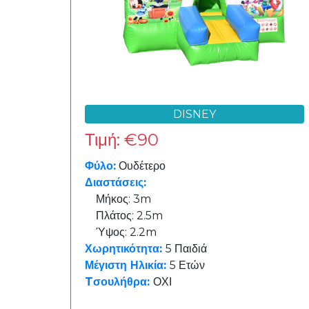
€
DISNEY
Διαστάσεις:
Τιμή: €90
Μήκος:
Φύλο:
Ουδέτερο
Διαστάσεις:
3m
Μήκος: 3m
Πλάτος: 2.5m
Ύψος: 2.2m
4m
Χωρητικότητα:
5 Παιδιά
Μέγιστη Ηλικία:
5 Ετών
Tσουλήθρα:
ΟΧΙ
4.5m