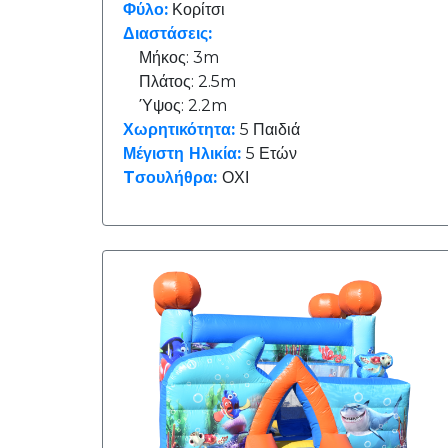
Φύλο:
Κορίτσι
Διαστάσεις:
2.5m
Μήκος: 3m
Πλάτος: 2.5m
Ύψος: 2.2m
2.6m
Χωρητικότητα:
5 Παιδιά
Μέγιστη Ηλικία:
5 Ετών
Tσουλήθρα:
ΟΧΙ
2.8m
3m
4m