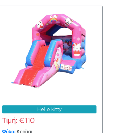
Hello Kitty
Τιμή: €110
Φύλο:
Κορίτσι